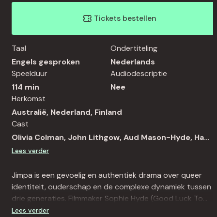
Tickets bestellen
Taal
Ondertiteling
Engels gesproken
Nederlands
Speelduur
Audiodescriptie
114 min
Nee
Herkomst
Australië, Nederland, Finland
Cast
Olivia Colman, John Lithgow, Aud Mason-Hyde, Hans
Kesting, Romana Vrede, Frank Sanders, Hanna van
Lees verder
Vliet, Arjan Ederveen
Jimpa is een gevoelig en authentiek drama over queer
identiteit, ouderschap en de complexe dynamiek tussen
drie generaties. Filmmaker Sophie Hyde (Good Luck To
You, Leo Grande) legt in haar semi-autobiografische film
Lees verder