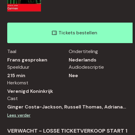
Tickets bestellen
Taal
Ondertiteling
Frans gesproken
Nederlands
Speelduur
Audiodescriptie
215 min
Nee
Herkomst
Verenigd Koninkrijk
Cast
Ginger Costa-Jackson, Russell Thomas, Adriana
González, Alexander Vinogradov, Barnaby Rea
Lees verder
VERWACHT - LOSSE TICKETVERKOOP START 1