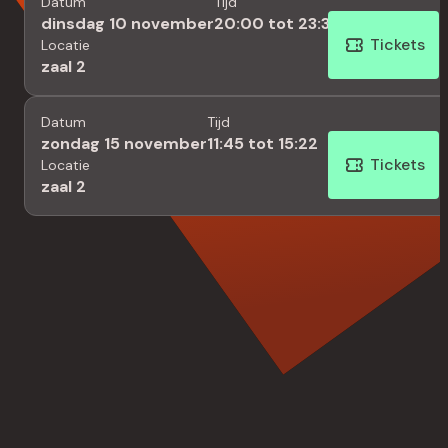
zijde van Russell Thomas in de rol van de jaloerse en
Datum
Tijd
dinsdag 10 november
20:00 tot 23:37
wanhopige Don José. In navolging van zijn debuut bij The
Tickets
Locatie
Royal Opera in 2023 staat Sesto Quatrini nu opnieuw op
zaal 2
het podium om Bizets opwindende en sensuele muziek
te dirigeren.
Datum
Tijd
zondag 15 november
11:45 tot 15:22
Tickets
Locatie
zaal 2