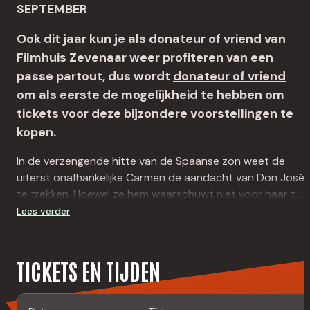
SEPTEMBER
Ook dit jaar kun je als donateur of vriend van
Filmhuis Zevenaar weer profiteren van een
passe partout, dus wordt
donateur of vriend
om als eerste de mogelijkheid te hebben om
tickets voor deze bijzondere voorstellingen te
kopen.
In de verzengende hitte van de Spaanse zon weet de
uiterst onafhankelijke Carmen de aandacht van Don José
te trekken. Hoewel ze hem waarschuwt niet voor haar te
vallen, kent zijn obsessie geen grenzen. De aangrijpende
Lees verder
voorstelling van Damiano Michieletto is terug en werpt
fel licht op de lust, het geweld en de destructieve
begeerte in Bizets eeuwig populaire opera. Met een cast
TICKETS EN TIJDEN
vol sterren komt dit zinderende drama tot leven, waarin
Ginger Costa-Jackson de vurige titelrol vertolkt, aan de