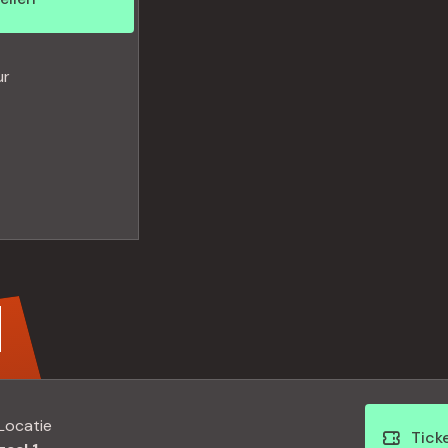
 herkenbare pop- en kleinkunstnummers van
bij. Trois Copains zorgt voor een unieke
rakteristieke sfeer van het Filmhuis. Een
ur
de keukentafel aanschuift, compleet met een
N
Locatie
Tick